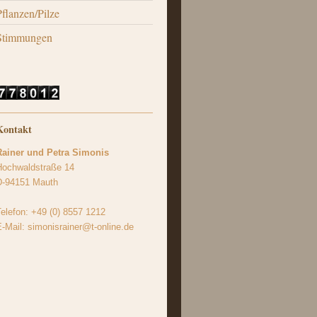
Pflanzen/Pilze
Stimmungen
Kontakt
Rainer und Petra Simonis
Hochwaldstraße 14
D-94151 Mauth
elefon: +49 (0) 8557 1212
-Mail: simonisrainer@t-online.de