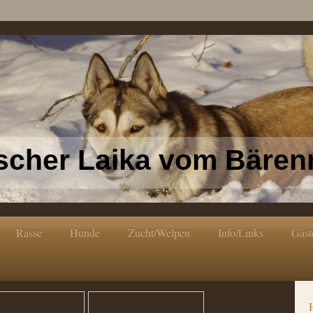
scher Laika vom Bärenr
Rasse
Hunde
Zucht/Welpen
Info/Links
Gäst