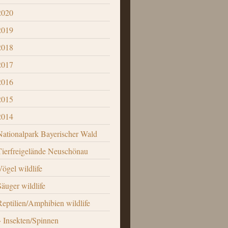
2020
2019
2018
2017
2016
2015
2014
Nationalpark Bayerischer Wald
Tierfreigelände Neuschönau
Vögel wildlife
Säuger wildlife
Reptilien/Amphibien wildlife
Insekten/Spinnen