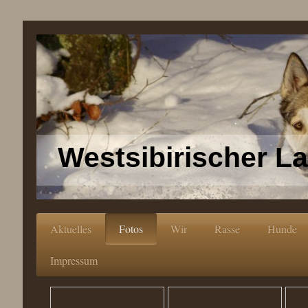
Westsibirischer L
Aktuelles
Fotos
Wir
Rasse
Hunde
Impressum